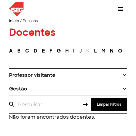
Início
/
Pessoas
Docentes
A
B
C
D
E
F
G
H
I
J
K
L
M
N
O
P
Professor visitante
Gestão
Limpar Filtros
Não foram encontrados docentes.