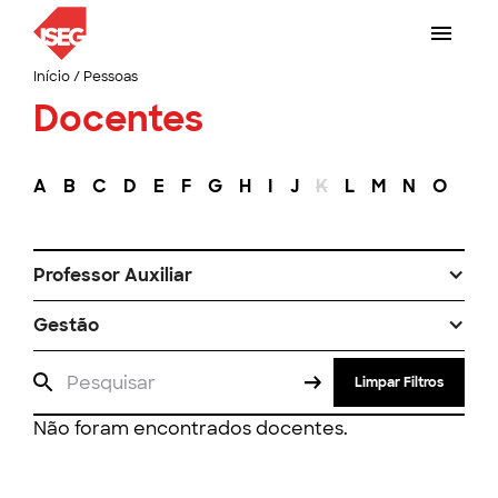
Início
/
Pessoas
Docentes
A
B
C
D
E
F
G
H
I
J
K
L
M
N
O
P
Professor Auxiliar
Gestão
Limpar Filtros
Não foram encontrados docentes.