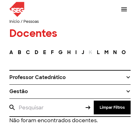
Início
/
Pessoas
Docentes
A
B
C
D
E
F
G
H
I
J
K
L
M
N
O
P
Professor Catedrático
Gestão
Limpar Filtros
Não foram encontrados docentes.