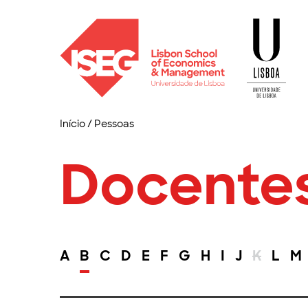
Início
/
Pessoas
Docente
A
B
C
D
E
F
G
H
I
J
K
L
M