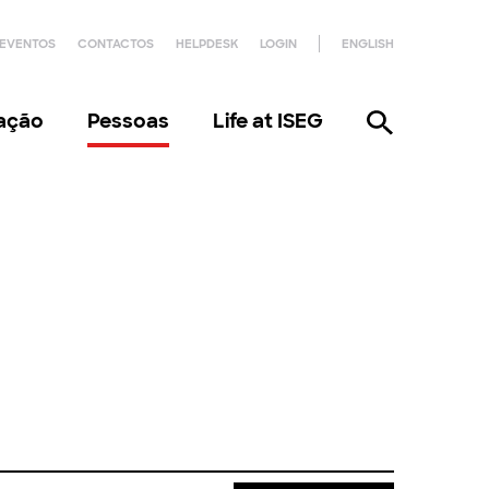
EVENTOS
CONTACTOS
HELPDESK
LOGIN
ENGLISH
gação
Pessoas
Life at ISEG