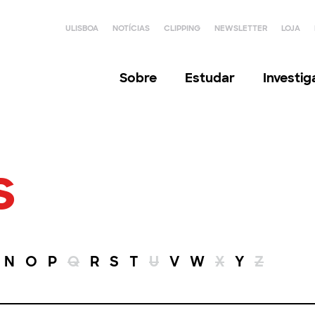
ULISBOA
NOTÍCIAS
CLIPPING
NEWSLETTER
LOJA
Sobre
Estudar
Investi
s
N
O
P
Q
R
S
T
U
V
W
X
Y
Z