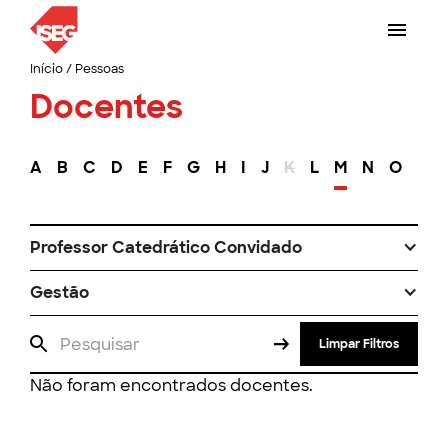
Início
/
Pessoas
Docentes
A
B
C
D
E
F
G
H
I
J
K
L
M
N
O
P
Professor Catedrático Convidado
Gestão
Limpar Filtros
Não foram encontrados docentes.