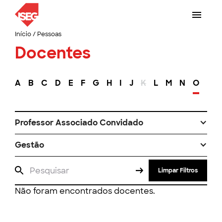
Início
/
Pessoas
Docentes
A
B
C
D
E
F
G
H
I
J
K
L
M
N
O
P
Professor Associado Convidado
Gestão
Limpar Filtros
Não foram encontrados docentes.