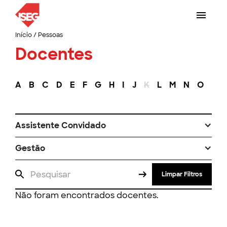
Início
/
Pessoas
Docentes
A
B
C
D
E
F
G
H
I
J
K
L
M
N
O
P
Assistente Convidado
Gestão
Limpar Filtros
Não foram encontrados docentes.