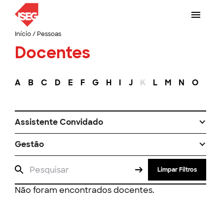
Início
/
Pessoas
Docentes
A
B
C
D
E
F
G
H
I
J
K
L
M
N
O
P
Assistente Convidado
Gestão
Limpar Filtros
Não foram encontrados docentes.