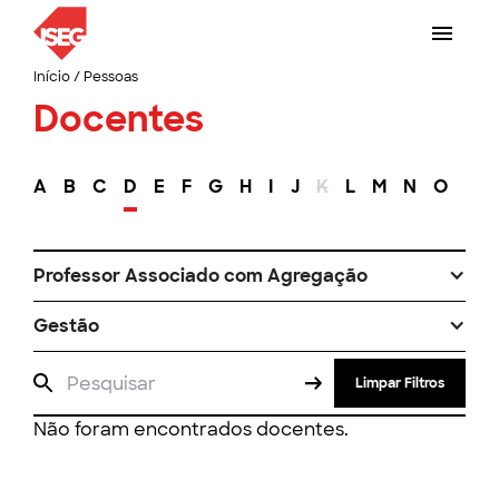
Início
/
Pessoas
Docentes
A
B
C
D
E
F
G
H
I
J
K
L
M
N
O
P
Professor Associado com Agregação
Gestão
Limpar Filtros
Não foram encontrados docentes.