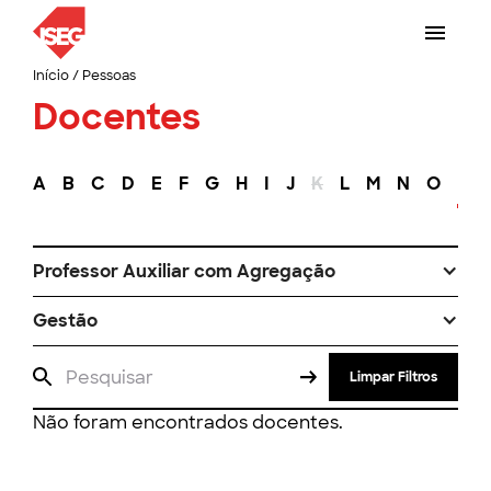
Início
/
Pessoas
Docentes
A
B
C
D
E
F
G
H
I
J
K
L
M
N
O
P
Professor Auxiliar com Agregação
Gestão
Limpar Filtros
Não foram encontrados docentes.