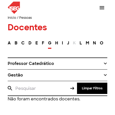
Início
/
Pessoas
Docentes
A
B
C
D
E
F
G
H
I
J
K
L
M
N
O
P
Professor Catedrático
Gestão
Limpar Filtros
Não foram encontrados docentes.