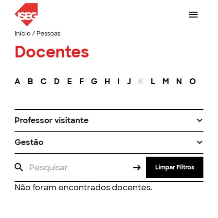
Início
/
Pessoas
Docentes
A
B
C
D
E
F
G
H
I
J
K
L
M
N
O
P
Professor visitante
Gestão
Limpar Filtros
Não foram encontrados docentes.