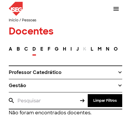
Início
/
Pessoas
Docentes
A
B
C
D
E
F
G
H
I
J
K
L
M
N
O
P
Professor Catedrático
Gestão
Limpar Filtros
Não foram encontrados docentes.