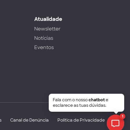
s
Atualidade
Newsletter
Notícias
Eventos
Fala com o nosso
chatbot
e
esclarece as tuas dúvidas.
1
s
Canal de Denúncia
Política de Privacidade
Chat