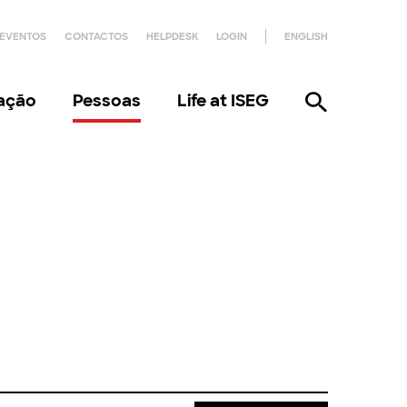
EVENTOS
CONTACTOS
HELPDESK
LOGIN
ENGLISH
gação
Pessoas
Life at ISEG