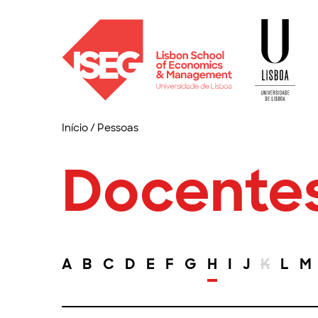
Início
/
Pessoas
Docente
A
B
C
D
E
F
G
H
I
J
K
L
M