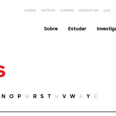
ULISBOA
NOTÍCIAS
CLIPPING
NEWSLETTER
LOJA
Sobre
Estudar
Investi
s
N
O
P
Q
R
S
T
U
V
W
X
Y
Z