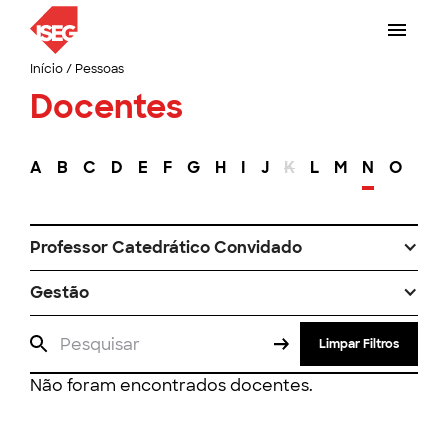
Início
/
Pessoas
Docentes
A
B
C
D
E
F
G
H
I
J
K
L
M
N
O
P
Professor Catedrático Convidado
Gestão
Limpar Filtros
Não foram encontrados docentes.