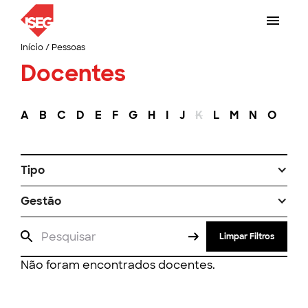
Início
/
Pessoas
Docentes
A
B
C
D
E
F
G
H
I
J
K
L
M
N
O
P
Tipo
Gestão
Limpar Filtros
Não foram encontrados docentes.