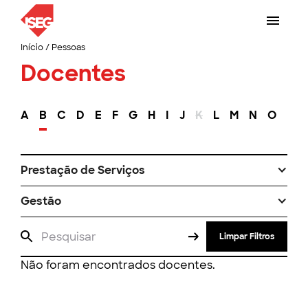
Início
/
Pessoas
Docentes
A
B
C
D
E
F
G
H
I
J
K
L
M
N
O
P
Prestação de Serviços
Gestão
Limpar Filtros
Não foram encontrados docentes.