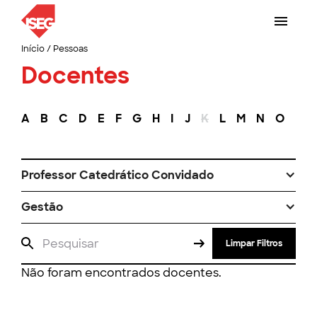
Início
/
Pessoas
Docentes
A
B
C
D
E
F
G
H
I
J
K
L
M
N
O
P
Professor Catedrático Convidado
Gestão
Limpar Filtros
Não foram encontrados docentes.