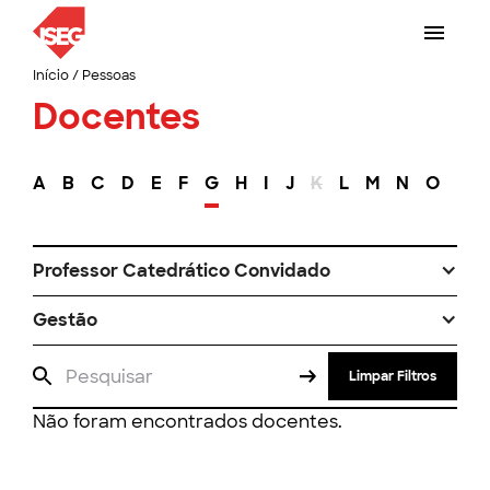
Início
/
Pessoas
Docentes
A
B
C
D
E
F
G
H
I
J
K
L
M
N
O
P
Professor Catedrático Convidado
Gestão
Limpar Filtros
Não foram encontrados docentes.