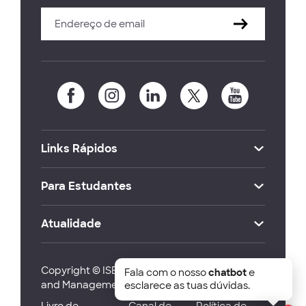
Links Rápidos
Para Estudantes
Atualidade
Copyright © ISEG Lisbon School of Economics
Fala com o nosso
chatbot
e
and Management 2026
esclarece as tuas dúvidas.