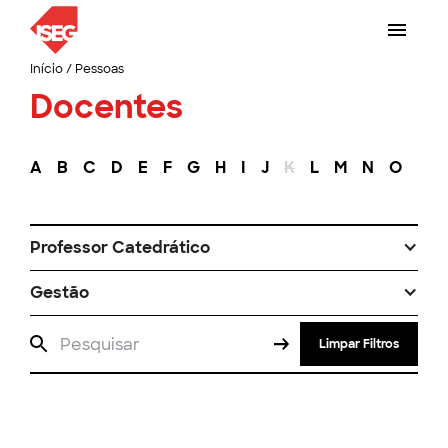
Início
/
Pessoas
Docentes
A
B
C
D
E
F
G
H
I
J
K
L
M
N
O
P
Professor Catedrático
Gestão
Limpar Filtros