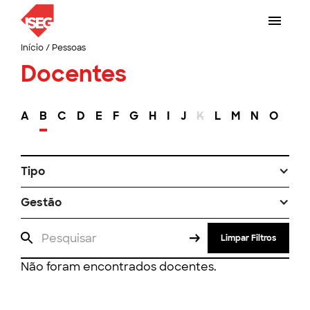
Início
/
Pessoas
Docentes
A
B
C
D
E
F
G
H
I
J
K
L
M
N
O
P
Tipo
Gestão
Limpar Filtros
Não foram encontrados docentes.