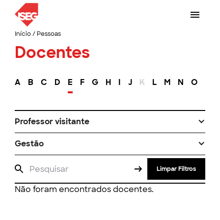
Início
/
Pessoas
Docentes
A
B
C
D
E
F
G
H
I
J
K
L
M
N
O
P
Professor visitante
Gestão
Limpar Filtros
Não foram encontrados docentes.