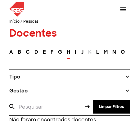
Início
/
Pessoas
Docentes
A
B
C
D
E
F
G
H
I
J
K
L
M
N
O
P
Tipo
Gestão
Limpar Filtros
Não foram encontrados docentes.