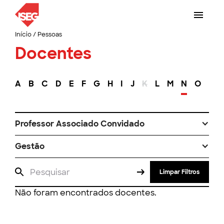
Início
/
Pessoas
Docentes
A
B
C
D
E
F
G
H
I
J
K
L
M
N
O
P
Professor Associado Convidado
Gestão
Limpar Filtros
Não foram encontrados docentes.