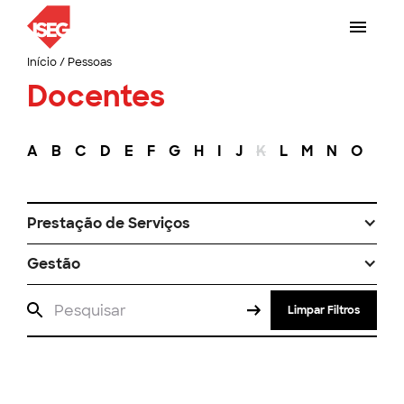
Início
/
Pessoas
Docentes
A
B
C
D
E
F
G
H
I
J
K
L
M
N
O
P
Prestação de Serviços
Gestão
Limpar Filtros