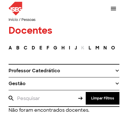
Início
/
Pessoas
Docentes
A
B
C
D
E
F
G
H
I
J
K
L
M
N
O
P
Professor Catedrático
Gestão
Limpar Filtros
Não foram encontrados docentes.