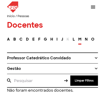
Início
/
Pessoas
Docentes
A
B
C
D
E
F
G
H
I
J
K
L
M
N
O
P
Professor Catedrático Convidado
Gestão
Limpar Filtros
Não foram encontrados docentes.