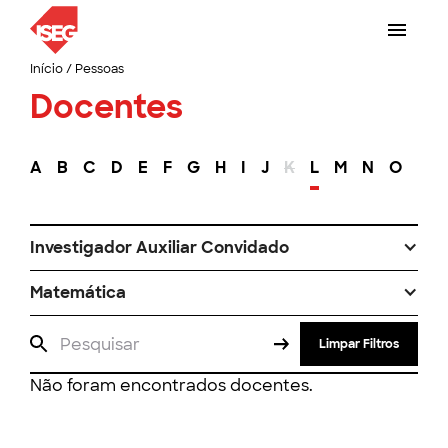
Início
/
Pessoas
Docentes
A
B
C
D
E
F
G
H
I
J
K
L
M
N
O
P
Investigador Auxiliar Convidado
Matemática
Limpar Filtros
Não foram encontrados docentes.