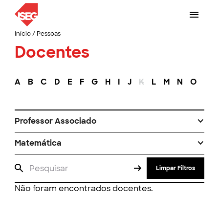
Início
/
Pessoas
Docentes
A
B
C
D
E
F
G
H
I
J
K
L
M
N
O
P
Professor Associado
Matemática
Limpar Filtros
Não foram encontrados docentes.