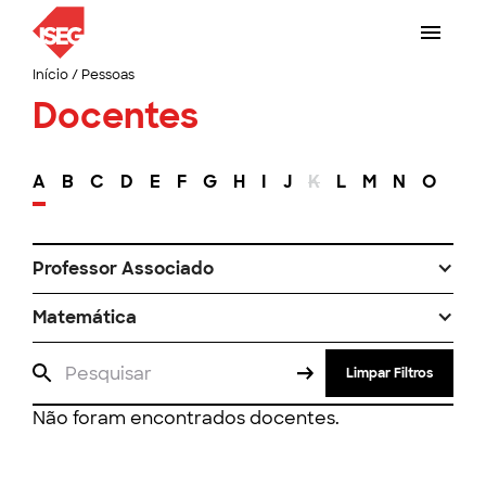
Início
/
Pessoas
Docentes
A
B
C
D
E
F
G
H
I
J
K
L
M
N
O
P
Professor Associado
Matemática
Limpar Filtros
Não foram encontrados docentes.