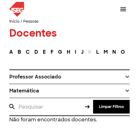
Início
/
Pessoas
Docentes
A
B
C
D
E
F
G
H
I
J
K
L
M
N
O
P
Professor Associado
Matemática
Limpar Filtros
Não foram encontrados docentes.