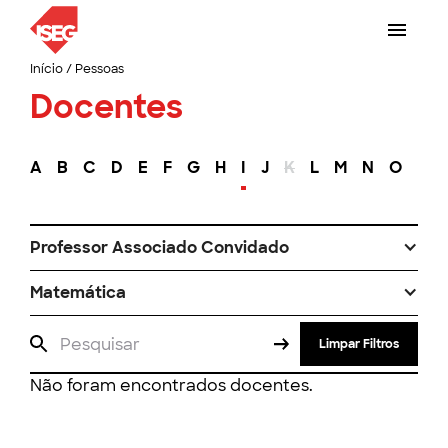
Início
/
Pessoas
Docentes
A
B
C
D
E
F
G
H
I
J
K
L
M
N
O
P
Professor Associado Convidado
Matemática
Limpar Filtros
Não foram encontrados docentes.