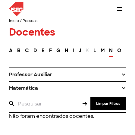
Início
/
Pessoas
Docentes
A
B
C
D
E
F
G
H
I
J
K
L
M
N
O
P
Professor Auxiliar
Matemática
Limpar Filtros
Não foram encontrados docentes.