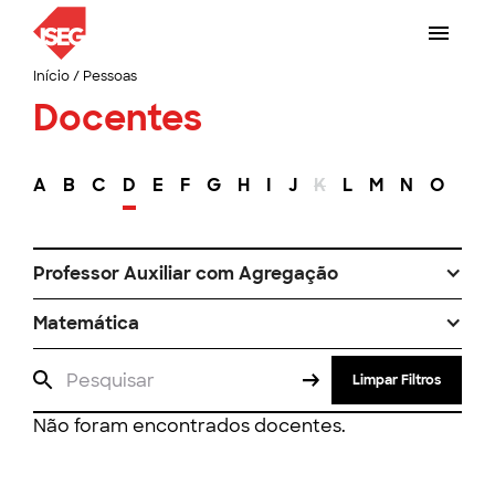
Início
/
Pessoas
Docentes
A
B
C
D
E
F
G
H
I
J
K
L
M
N
O
P
Professor Auxiliar com Agregação
Matemática
Limpar Filtros
Não foram encontrados docentes.