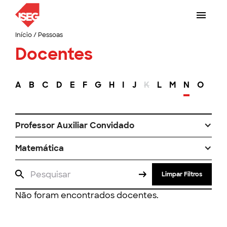
Início
/
Pessoas
Docentes
A
B
C
D
E
F
G
H
I
J
K
L
M
N
O
P
Professor Auxiliar Convidado
Matemática
Limpar Filtros
Não foram encontrados docentes.