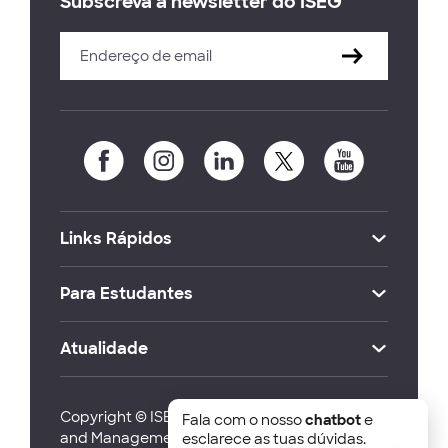
Subscreva a newsletter do ISEG
Links Rápidos
Para Estudantes
Atualidade
Copyright © ISEG Lisbon School of Economics
Fala com o nosso
chatbot
e
and Management 2026
esclarece as tuas dúvidas.