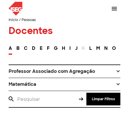
Início
/
Pessoas
Docentes
A
B
C
D
E
F
G
H
I
J
K
L
M
N
O
P
Professor Associado com Agregação
Matemática
Limpar Filtros