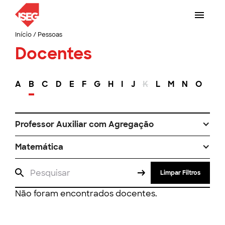
Início
/
Pessoas
Docentes
A
B
C
D
E
F
G
H
I
J
K
L
M
N
O
P
Professor Auxiliar com Agregação
Matemática
Limpar Filtros
Não foram encontrados docentes.