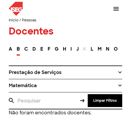
Início
/
Pessoas
Docentes
A
B
C
D
E
F
G
H
I
J
K
L
M
N
O
P
Prestação de Serviços
Matemática
Limpar Filtros
Não foram encontrados docentes.