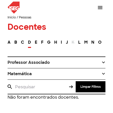
Início
/
Pessoas
Docentes
A
B
C
D
E
F
G
H
I
J
K
L
M
N
O
P
Professor Associado
Matemática
Limpar Filtros
Não foram encontrados docentes.