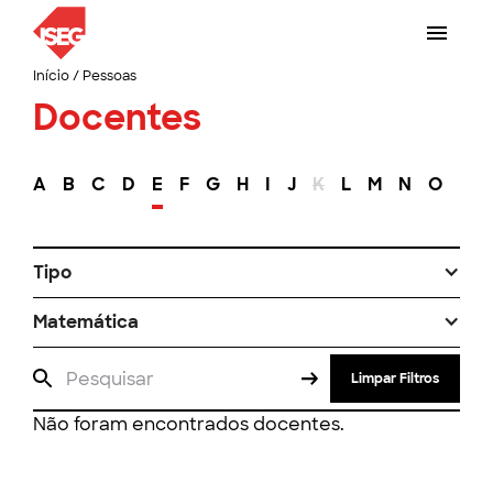
Início
/
Pessoas
Docentes
A
B
C
D
E
F
G
H
I
J
K
L
M
N
O
P
Tipo
Matemática
Limpar Filtros
Não foram encontrados docentes.