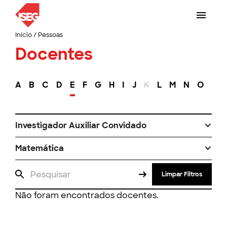
Início
/
Pessoas
Docentes
A
B
C
D
E
F
G
H
I
J
K
L
M
N
O
P
Investigador Auxiliar Convidado
Matemática
Limpar Filtros
Não foram encontrados docentes.