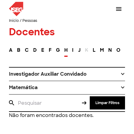
Início
/
Pessoas
Docentes
A
B
C
D
E
F
G
H
I
J
K
L
M
N
O
P
Investigador Auxiliar Convidado
Matemática
Limpar Filtros
Não foram encontrados docentes.