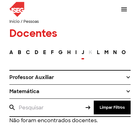
Início
/
Pessoas
Docentes
A
B
C
D
E
F
G
H
I
J
K
L
M
N
O
P
Professor Auxiliar
Matemática
Limpar Filtros
Não foram encontrados docentes.