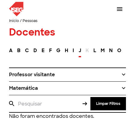
Início
/
Pessoas
Docentes
A
B
C
D
E
F
G
H
I
J
K
L
M
N
O
P
Professor visitante
Matemática
Limpar Filtros
Não foram encontrados docentes.