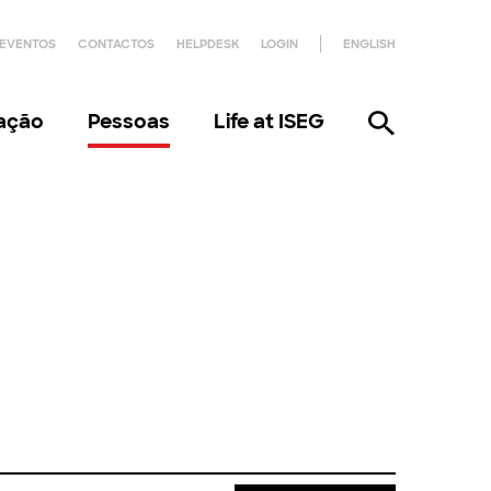
EVENTOS
CONTACTOS
HELPDESK
LOGIN
ENGLISH
gação
Pessoas
Life at ISEG