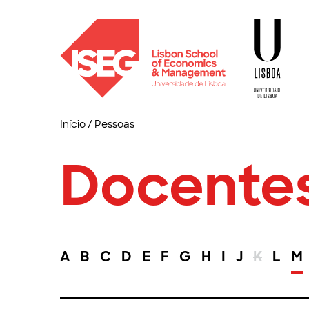
Início
/
Pessoas
Docente
A
B
C
D
E
F
G
H
I
J
K
L
M