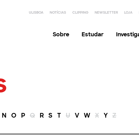
ULISBOA
NOTÍCIAS
CLIPPING
NEWSLETTER
LOJA
Sobre
Estudar
Investi
s
N
O
P
Q
R
S
T
U
V
W
X
Y
Z