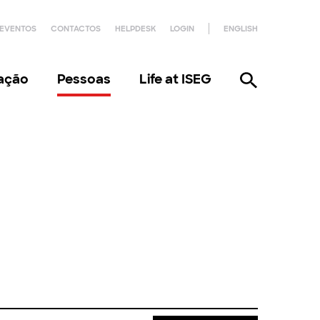
EVENTOS
CONTACTOS
HELPDESK
LOGIN
ENGLISH
gação
Pessoas
Life at ISEG