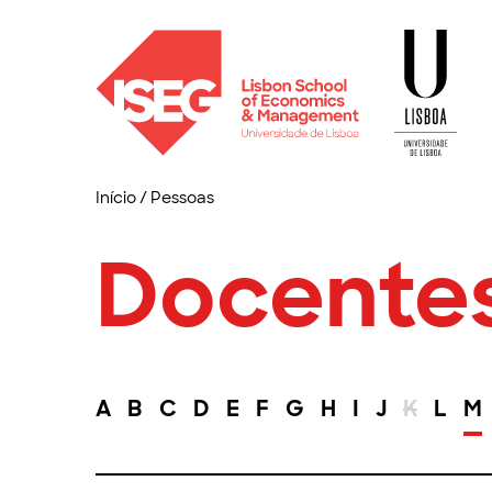
Início
/
Pessoas
Docente
A
B
C
D
E
F
G
H
I
J
K
L
M