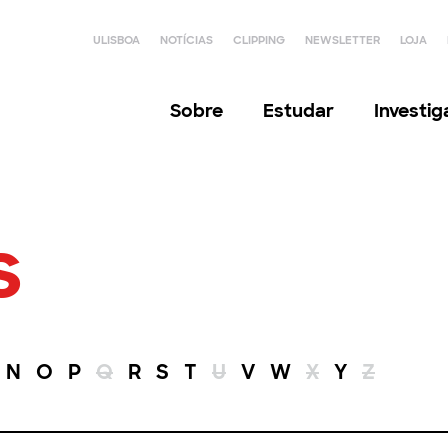
ULISBOA
NOTÍCIAS
CLIPPING
NEWSLETTER
LOJA
Sobre
Estudar
Investi
s
N
O
P
Q
R
S
T
U
V
W
X
Y
Z