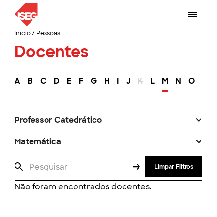
Início
/
Pessoas
Docentes
A
B
C
D
E
F
G
H
I
J
K
L
M
N
O
P
Professor Catedrático
Matemática
Limpar Filtros
Não foram encontrados docentes.