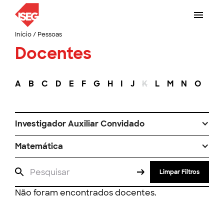
Início
/
Pessoas
Docentes
A
B
C
D
E
F
G
H
I
J
K
L
M
N
O
P
Investigador Auxiliar Convidado
Matemática
Limpar Filtros
Não foram encontrados docentes.