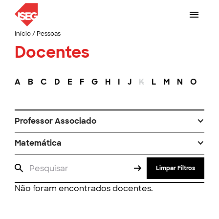
Início
/
Pessoas
Docentes
A
B
C
D
E
F
G
H
I
J
K
L
M
N
O
P
Professor Associado
Matemática
Limpar Filtros
Não foram encontrados docentes.