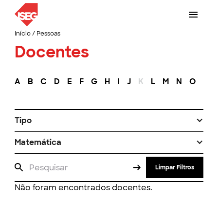
Início
/
Pessoas
Docentes
A
B
C
D
E
F
G
H
I
J
K
L
M
N
O
P
Tipo
Matemática
Limpar Filtros
Não foram encontrados docentes.